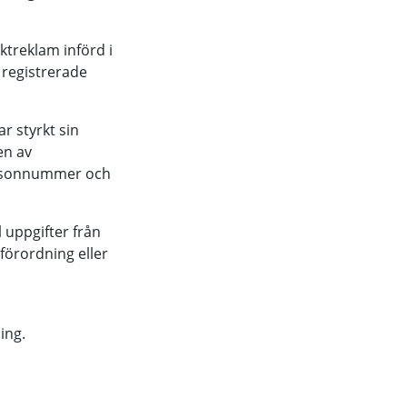
treklam införd i
registrerade
 styrkt sin
gen av
ersonnummer och
l uppgifter från
förordning eller
ing.