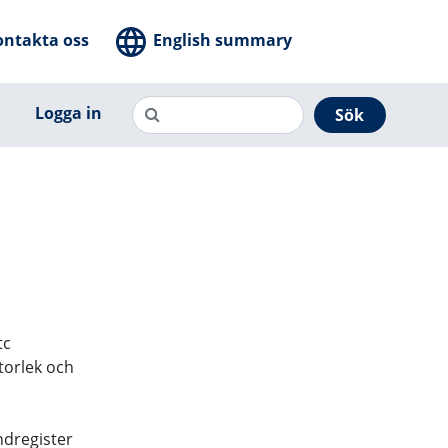
ontakta oss
English summary
Logga in
Sök
tc
torlek och
dregister