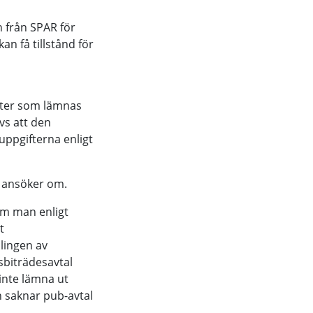
 från SPAR för
n få tillstånd för
fter som lämnas
vs att den
uppgifterna enligt
n ansöker om.
m man enligt
t
dlingen av
sbiträdesavtal
inte lämna ut
 saknar pub-avtal