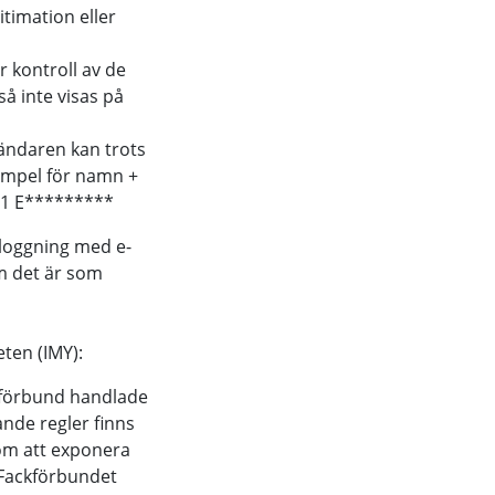
itimation eller
 kontroll av de
så inte visas på
ändaren kan trots
empel för namn +
21 E*********
nloggning med e-
em det är som
ten (IMY):
ackförbund handlade
nde regler finns
nom att exponera
 Fackförbundet