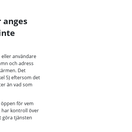
r anges
inte
d eller användare
amn och adress
skärmen. Det
kel 5) eftersom det
fter än vad som
r öppen för vem
har kontroll över
t göra tjänsten