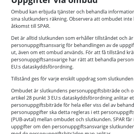
Ombud kan erbjuda tjänster och behandla information
sina slutkunders räkning. Observera att ombudet inte ka
åtkomst till SPAR.
Det är alltid slutkunden som erhåller tillståndet och är
personuppgiftsansvarig för behandlingen av de uppgi
ut, även om ett ombud används. För att få tillstånd krä
personuppgiftsansvarige har rätt att behandla person
EU:s dataskyddsförordning.
Tillstånd ges för varje enskilt uppdrag som slutkunde
Ombudet är slutkundens personuppgiftsbiträde och o
artikel 28 punkt 3 EU:s dataskyddsförordning anlitar et
personuppgiftsbiträde för hela eller viss del av behan
personuppgifter ska detta regleras i ett personuppgift
(PUB-avtal) mellan ombudet och slutkunden. SPAR får 
uppgifter om den personuppgiftsansvarige slutkunden
med de personuppgiftsbiträden man anlitar.