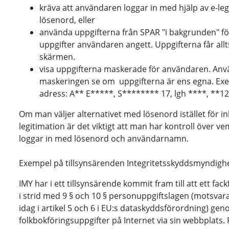
kräva att användaren loggar in med hjälp av e-leg
lösenord, eller
använda uppgifterna från SPAR "i bakgrunden" för
uppgifter användaren angett. Uppgifterna får allt
skärmen.
visa uppgifterna maskerade för användaren. Anv
maskeringen se om uppgifterna är ens egna. Ex
adress: A** E*****, S******** 17, lgh ****, **1
Om man väljer alternativet med lösenord istället för i
legitimation är det viktigt att man har kontroll över v
loggar in med lösenord och användarnamn.
Exempel på tillsynsärenden Integritetsskyddsmyndighe
IMY har i ett tillsynsärende kommit fram till att ett f
i strid med 9 § och 10 § personuppgiftslagen (motsvara
idag i artikel 5 och 6 i EU:s dataskyddsförordning) ge
folkbokföringsuppgifter på Internet via sin webbplats.