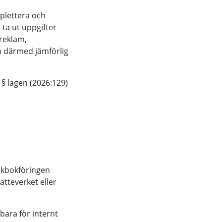
mplettera och
ta ut uppgifter
reklam,
n därmed jämförlig
§ lagen (2026:129)
olkbokföringen
atteverket eller
bara för internt