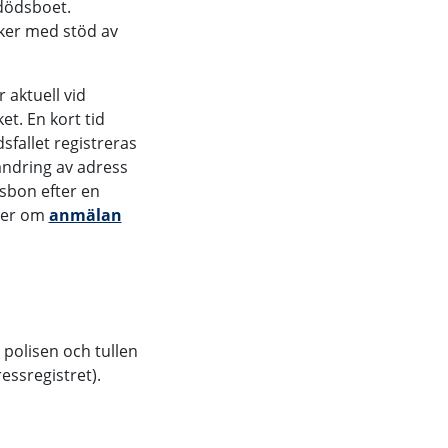
 dödsboet.
sker med stöd av
aktuell vid
et. En kort tid
sfallet registreras
 ändring av adress
dsbon efter en
 mer om
anmälan
 polisen och tullen
essregistret).