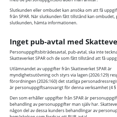
Slutkunden eller ombudet kan ansöka om att få uppgi
från SPAR. När slutkunden fått tillstånd kan ombudet,
slutkunden, hämta informationen.
Inget pub-avtal med Skattev
Personuppgiftsbiträdesavtal, pub-avtal, ska inte teckn
Skatteverket SPAR och de som fått tillstånd att få uppg
Utlämnandet av uppgifter från Skatteverket SPAR är
myndighetsutövning och styrs via lagen (2026:129) res
förordningen (2026:160) det statliga personadressregis
är personuppgiftsansvarigt för denna verksamhet (4 §
Den som erhåller uppgifter från SPAR är personuppgif
behandling av personuppgifter man själv har. Skatteve
någon del av dessa kunders behandlingar av personupp
bemärkelsen som fordrar ett PUB-avtal.