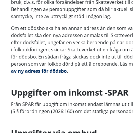
bruk, d.v.s. för olika försändelser från Skatteverket till
Behandlingen av personuppgifter som då blir aktuell 
samtycke, inte av uttryckligt stöd i någon lag.
Om ett dödsbo ska ha en annan adress än den som var 
dödsfallet ska den nya adressen anmälas till Skatteverk
efter dödsfallet, ungefär en vecka beroende på när död
i folkbokföringen, skickar Skatteverket ut en fråga om
för dödsbo. En sådan fråga skickas dock inte ut till dö
person som var folkbokförd på ett äldreboende. Läs
av ny adress för dödsbo
.
Uppgifter om inkomst -SPAR
Från SPAR får uppgift om inkomst endast lämnas ut till
(5 § förordningen (2026:160) om det statliga personadr
Uppgifter via ombud