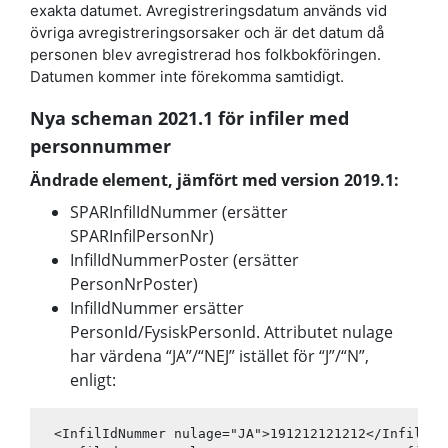
exakta datumet. Avregistreringsdatum används vid
övriga avregistreringsorsaker och är det datum då
personen blev avregistrerad hos folkbokföringen.
Datumen kommer inte förekomma samtidigt.
Nya scheman 2021.1 för infiler med
personnummer
Ändrade element, jämfört med version 2019.1:
SPARInfilIdNummer (ersätter
SPARInfilPersonNr)
InfilIdNummerPoster (ersätter
PersonNrPoster)
InfilIdNummer ersätter
PersonId/FysiskPersonId. Attributet nulage
har värdena “JA”/“NEJ” istället för “J”/“N”,
enligt:
 <InfilIdNummer nulage="JA">191212121212</InfilIdNu