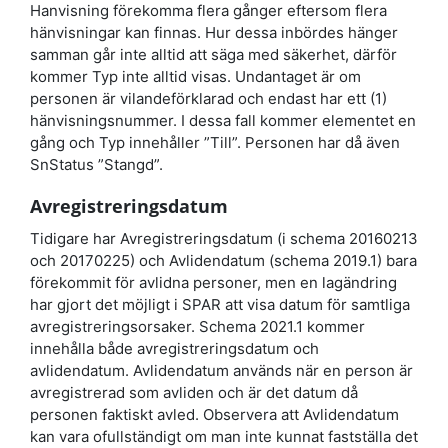
Hanvisning förekomma flera gånger eftersom flera
hänvisningar kan finnas. Hur dessa inbördes hänger
samman går inte alltid att säga med säkerhet, därför
kommer Typ inte alltid visas. Undantaget är om
personen är vilandeförklarad och endast har ett (1)
hänvisningsnummer. I dessa fall kommer elementet en
gång och Typ innehåller ”Till”. Personen har då även
SnStatus ”Stangd”.
Avregistreringsdatum
Tidigare har Avregistreringsdatum (i schema 20160213
och 20170225) och Avlidendatum (schema 2019.1) bara
förekommit för avlidna personer, men en lagändring
har gjort det möjligt i SPAR att visa datum för samtliga
avregistreringsorsaker. Schema 2021.1 kommer
innehålla både avregistreringsdatum och
avlidendatum. Avlidendatum används när en person är
avregistrerad som avliden och är det datum då
personen faktiskt avled. Observera att Avlidendatum
kan vara ofullständigt om man inte kunnat fastställa det