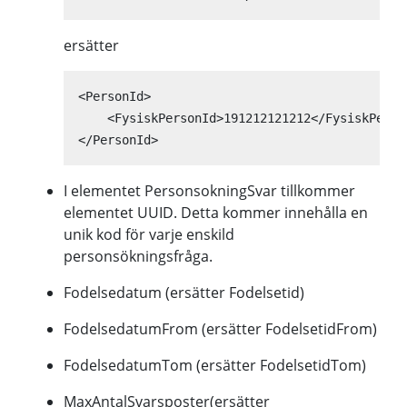
ersätter
<PersonId>

    <FysiskPersonId>191212121212</FysiskPerson
</PersonId>
I elementet PersonsokningSvar tillkommer
elementet UUID. Detta kommer innehålla en
unik kod för varje enskild
personsökningsfråga.
Fodelsedatum (ersätter Fodelsetid)
FodelsedatumFrom (ersätter FodelsetidFrom)
FodelsedatumTom (ersätter FodelsetidTom)
MaxAntalSvarsposter(ersätter