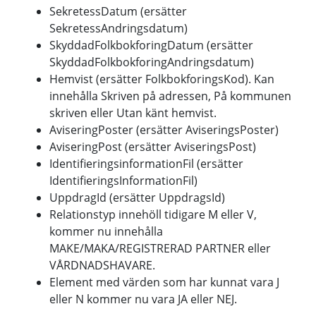
SekretessDatum (ersätter
SekretessAndringsdatum)
SkyddadFolkbokforingDatum (ersätter
SkyddadFolkbokforingAndringsdatum)
Hemvist (ersätter FolkbokforingsKod). Kan
innehålla Skriven på adressen, På kommunen
skriven eller Utan känt hemvist.
AviseringPoster (ersätter AviseringsPoster)
AviseringPost (ersätter AviseringsPost)
IdentifieringsinformationFil (ersätter
IdentifieringsInformationFil)
UppdragId (ersätter UppdragsId)
Relationstyp innehöll tidigare M eller V,
kommer nu innehålla
MAKE/MAKA/REGISTRERAD PARTNER eller
VÅRDNADSHAVARE.
Element med värden som har kunnat vara J
eller N kommer nu vara JA eller NEJ.