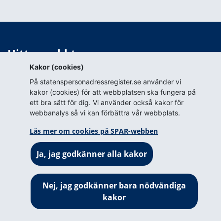
Hitta snabbt
Kakor (cookies)
Webbkarta
På statenspersonadressregister.se använder vi
Blanketter för tillstånd
kakor (cookies) för att webbplatsen ska fungera på
ett bra sätt för dig. Vi använder också kakor för
Om webbplatsen
webbanalys så vi kan förbättra vår webbplats.
Om webbplatsen
Läs mer om cookies på SPAR-webben
Om cookies på SPAR-webben
Ja, jag godkänner alla kakor
Prenumerera (RSS)
Tillgänglighetsredogörelse
Nej, jag godkänner bara nödvändiga
kakor