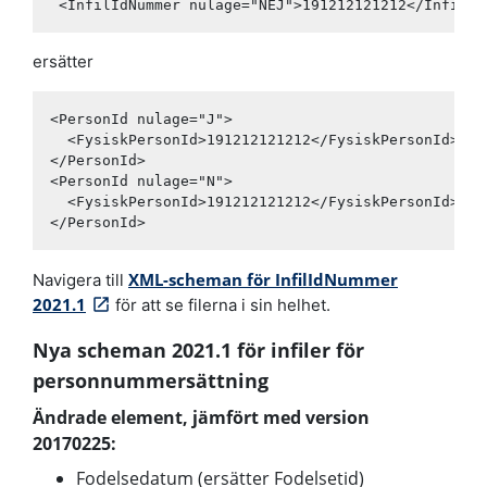
 <InfilIdNummer nulage="NEJ">191212121212</InfilId
ersätter
<PersonId nulage="J">

  <FysiskPersonId>191212121212</FysiskPersonId>

</PersonId>

<PersonId nulage="N">

  <FysiskPersonId>191212121212</FysiskPersonId>

</PersonId>
XML-scheman för InfilIdNummer
Navigera till
2021.1
för att se filerna i sin helhet.
Nya scheman 2021.1 för infiler för
personnummersättning
Ändrade element, jämfört med version
20170225:
Fodelsedatum (ersätter Fodelsetid)