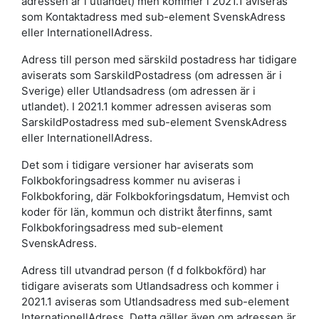
adressen är i utlandet) men kommer i 2021.1 aviseras
som Kontaktadress med sub-element SvenskAdress
eller InternationellAdress.
Adress till person med särskild postadress har tidigare
aviserats som SarskildPostadress (om adressen är i
Sverige) eller Utlandsadress (om adressen är i
utlandet). I 2021.1 kommer adressen aviseras som
SarskildPostadress med sub-element SvenskAdress
eller InternationellAdress.
Det som i tidigare versioner har aviserats som
Folkbokforingsadress kommer nu aviseras i
Folkbokforing, där Folkbokforingsdatum, Hemvist och
koder för län, kommun och distrikt återfinns, samt
Folkbokforingsadress med sub-element
SvenskAdress.
Adress till utvandrad person (f d folkbokförd) har
tidigare aviserats som Utlandsadress och kommer i
2021.1 aviseras som Utlandsadress med sub-element
InternationellAdress. Detta gäller även om adressen är