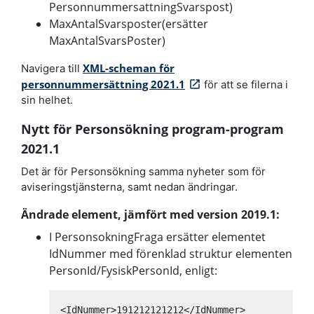
PersonnummersattningSvarspost)
MaxAntalSvarsposter(ersätter
MaxAntalSvarsPoster)
XML-scheman för
Navigera till
personnummersättning 2021.1
för att se filerna i
sin helhet.
Nytt för Personsökning program-program
2021.1
Det är för Personsökning samma nyheter som för
aviseringstjänsterna, samt nedan ändringar.
Ändrade element, jämfört med version 2019.1:
I PersonsokningFraga ersätter elementet
IdNummer med förenklad struktur elementen
PersonId/FysiskPersonId, enligt:
<IdNummer>191212121212</IdNummer>