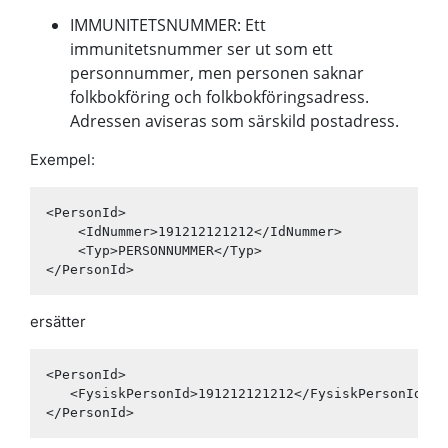
IMMUNITETSNUMMER: Ett
immunitetsnummer ser ut som ett
personnummer, men personen saknar
folkbokföring och folkbokföringsadress.
Adressen aviseras som särskild postadress.
Exempel:
<PersonId>

    <IdNummer>191212121212</IdNummer>

    <Typ>PERSONNUMMER</Typ>

</PersonId>
ersätter
<PersonId>

   <FysiskPersonId>191212121212</FysiskPersonId>

</PersonId>