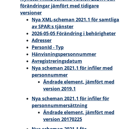
förändringar jämfört med tidigare
versioner
Nya XML-scheman 2021.1 för samtliga
av SPAR:s tjänster
2026-05-05 Förändring i behörigheter
Adresser
PersonId - Typ
Hänvisningspersonnummer
Avregistreringsdatum
Nya scheman 2021.1 för infiler med
personnummer
Ändrade element, jämfört med
version 2019.1
Nya scheman 2021.1 för infiler för
personnummersättning
Ändrade element, jämfört med
version 20170225
Nya scheman 2021.1 för