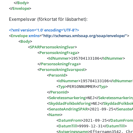
</
Body
>
</
Envelope
>
Exempelsvar (förkortat för läsbarhet):
<?xml version='1.0' encoding='UTF-8'?>
<
Envelope
xmlns
=
"http://schemas.xmlsoap.org/soap/envelope/"
>
<
Body
>
<
SPARPersonsokningSvar
>
<
PersonsokningFraga
>
<
IdNummer
>
</
IdNummer
>
195704133106
</
PersonsokningFraga
>
<
PersonsokningSvarspost
>
<
PersonId
>
<
IdNummer
>
</
IdNummer
195704133106
<
Typ
>
</
Typ
>
PERSONNUMMER
</
PersonId
>
<
Sekretessmarkering
>
</
Sekretessmarkerin
NEJ
<
SkyddadFolkbokforing
>
</
SkyddadFolkbok
NEJ
<
SenasteAndringSPAR
>
</
Senaste
2021-09-25
<
Namn
>
<
DatumFrom
>
</
DatumFrom
2021-09-25
<
DatumTill
>
</
DatumTill
>
9999-12-31
<
Aviseringsnamn
>
Efternamn3542, Chr