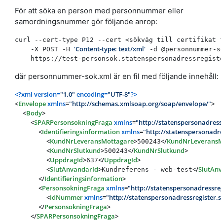
För att söka en person med personnummer eller
samordningsnummer gör följande anrop:
curl --cert-type P12 --cert <sökväg till certifikat 
'Content-type: text/xml'
    -X POST -H 
 -d @personnummer-s
där personnummer-sok.xml är en fil med följande innehåll:
<?xml version=
"1.0"
 encoding=
"UTF-8"
?>
<
Envelope
xmlns
=
"http://schemas.xmlsoap.org/soap/envelope/"
>
<
Body
>
<
SPARPersonsokningFraga
xmlns
=
"http://statenspersonadres
<
Identifieringsinformation
xmlns
=
"http://statenspersonad
<
KundNrLeveransMottagare
>
</
KundNrLeverans
500243
<
KundNrSlutkund
>
</
KundNrSlutkund
>
500243
<
UppdragId
>
</
UppdragId
>
637
<
SlutAnvandarId
>
</
SlutAn
Kundreferens - web-test
</
Identifieringsinformation
>
<
PersonsokningFraga
xmlns
=
"http://statenspersonadressr
<
IdNummer
xmlns
=
"http://statenspersonadressregister
</
PersonsokningFraga
>
</
SPARPersonsokningFraga
>