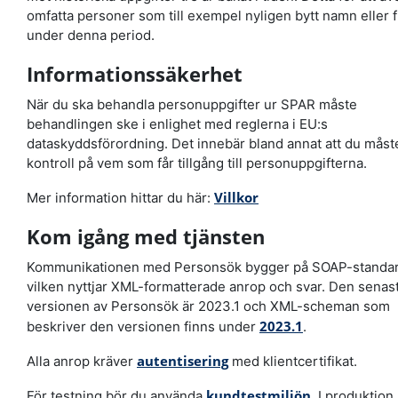
omfatta personer som till exempel nyligen bytt namn eller fl
under denna period.
Informationssäkerhet
När du ska behandla personuppgifter ur SPAR måste
behandlingen ske i enlighet med reglerna i EU:s
dataskyddsförordning. Det innebär bland annat att du måst
kontroll på vem som får tillgång till personuppgifterna.
Villkor
Mer information hittar du här:
Kom igång med tjänsten
Kommunikationen med Personsök bygger på SOAP-standa
vilken nyttjar XML-formatterade anrop och svar. Den senas
versionen av Personsök är 2023.1 och XML-scheman som
2023.1
beskriver den versionen finns under
.
autentisering
Alla anrop kräver
med klientcertifikat.
kundtestmiljön
För testning bör du använda
. I produktion