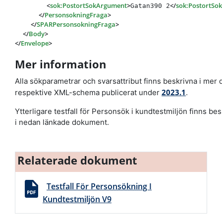
<
sok:PostortSokArgument
>
</
sok:PostortSo
Gatan390 2
</
PersonsokningFraga
>
</
SPARPersonsokningFraga
>
</
Body
>
</
Envelope
>
Mer information
Alla sökparametrar och svarsattribut finns beskrivna i mer de
2023.1
respektive XML-schema publicerat under
.
Ytterligare testfall för Personsök i kundtestmiljön finns be
i nedan länkade dokument.
Relaterade dokument
Testfall För Personsökning I
Kundtestmiljön V9