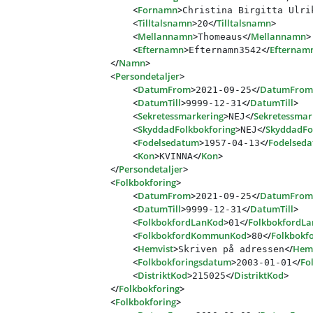
<
Fornamn
>
Christina Birgitta Ulri
<
Tilltalsnamn
>
</
Tilltalsnamn
>
20
<
Mellannamn
>
</
Mellannamn
>
Thomeaus
<
Efternamn
>
</
Efternam
Efternamn3542
</
Namn
>
<
Persondetaljer
>
<
DatumFrom
>
</
DatumFrom
2021-09-25
<
DatumTill
>
</
DatumTill
>
9999-12-31
<
Sekretessmarkering
>
</
Sekretessmar
NEJ
<
SkyddadFolkbokforing
>
</
SkyddadFo
NEJ
<
Fodelsedatum
>
</
Fodelsed
1957-04-13
<
Kon
>
</
Kon
>
KVINNA
</
Persondetaljer
>
<
Folkbokforing
>
<
DatumFrom
>
</
DatumFrom
2021-09-25
<
DatumTill
>
</
DatumTill
>
9999-12-31
<
FolkbokfordLanKod
>
</
FolkbokfordL
01
<
FolkbokfordKommunKod
>
</
Folkbok
80
<
Hemvist
>
</
Hem
Skriven på adressen
<
Folkbokforingsdatum
>
</
Fo
2003-01-01
<
DistriktKod
>
</
DistriktKod
>
215025
</
Folkbokforing
>
<
Folkbokforing
>