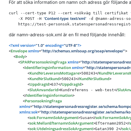
För att söka information om namn och adress gör följande 
curl --cert-type P12 --cert <sökväg till certifikat 
'Content-type: text/xml'
    -X POST -H 
 -d @namn-adress-so
där namn-adress-sok.xml är en fil med följande innehåll:
<?xml version=
"1.0"
 encoding=
"UTF-8"
?>
<
Envelope
xmlns
=
"http://schemas.xmlsoap.org/soap/envelope/"
>
<
Body
>
<
SPARPersonsokningFraga
xmlns
=
"http://statenspersonadres
<
Identifieringsinformation
xmlns
=
"http://statenspersonad
<
KundNrLeveransMottagare
>
</
KundNrLeverans
500243
<
KundNrSlutkund
>
</
KundNrSlutkund
>
500243
<
UppdragId
>
</
UppdragId
>
637
<
SlutAnvandarId
>
</
SlutAn
Kundreferens - web-test
</
Identifieringsinformation
>
<
PersonsokningFraga
xmlns
=
"http://statenspersonadressregister.se/schema/komp
xmlns:sok
=
"http://statenspersonadressregister.se/schema/
<
sok:FornamnSokArgument
>
</
sok:FornamnSokAr
Susan
<
sok:MellanEfternamnSokArgument
>
</
Efternamn2052
<
sok:UtdelningsadressSokArgument
>
</
sok:
Gatan390 2