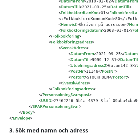
<
DatumFrom
>
</
DatumFrom
2010-02-02
<
DatumTill
>
</
DatumTill
>
2021-09-25
<
FolkbokfordLanKod
>
</
FolkbokfordL
01
                    <:FolkbokfordKommunKod>80</:Folkb
<
Hemvist
>
</
Hem
Skriven på adressen
<
Folkbokforingsdatum
>
</
Fo
2003-01-01
</
Folkbokforing
>
<
Folkbokforingsadress
>
<
SvenskAdress
>
<
DatumFrom
>
</
Datum
2021-09-25
<
DatumTill
>
</
DatumTil
9999-12-31
<
Utdelningsadress2
>
</
Gatan142 8
<
PostNr
>
</
PostNr
>
11146
<
Postort
>
</
Postort
>
STOCKHOLM
</
SvenskAdress
>
</
Folkbokforingsadress
>
</
PersonsokningSvarspost
>
<
UUID
>
27462246-5b1a-4379-8faf-09aba4cba9
</
SPARPersonsokningSvar
>
</
Body
>
</
Envelope
>
3. Sök med namn och adress