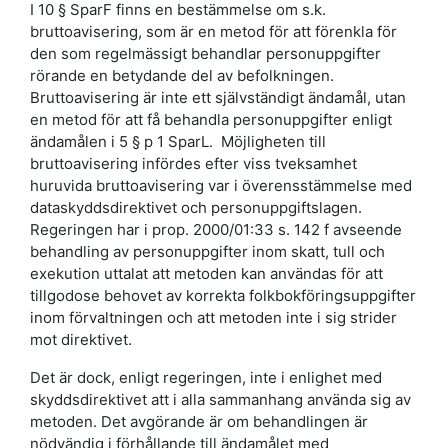
I 10 § SparF finns en bestämmelse om s.k.
bruttoavisering, som är en metod för att förenkla för
den som regelmässigt behandlar personuppgifter
rörande en betydande del av befolkningen.
Bruttoavisering är inte ett självständigt ändamål, utan
en metod för att få behandla personuppgifter enligt
ändamålen i 5 § p 1 SparL. Möjligheten till
bruttoavisering infördes efter viss tveksamhet
huruvida bruttoavisering var i överensstämmelse med
dataskyddsdirektivet och personuppgiftslagen.
Regeringen har i prop. 2000/01:33 s. 142 f avseende
behandling av personuppgifter inom skatt, tull och
exekution uttalat att metoden kan användas för att
tillgodose behovet av korrekta folkbokföringsuppgifter
inom förvaltningen och att metoden inte i sig strider
mot direktivet.
Det är dock, enligt regeringen, inte i enlighet med
skyddsdirektivet att i alla sammanhang använda sig av
metoden. Det avgörande är om behandlingen är
nödvändig i förhållande till ändamålet med