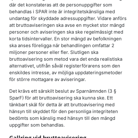
där det konstateras att de personuppgifter som
behandlas i SPAR inte är integritetskänsliga med
undantag för skyddade adressuppgifter. Vidare anförs
att bruttoaviseringen ska avse en mycket stor mängd
personer och aviseringen ska ske regelmässigt med
korta tidsintervaller. En stor mängd av befolkningen
ska anses föreligga när behandlingen omfattar 2
miljoner personer eller fler. Slutligen ska
bruttoavisering som metod vara det enda realistiska
alternativet, utifrån såväl registerförarens som den
enskildes intresse, av möjliga uppdateringsmetoder
för större mottagare av aviseringar.
Det krävs ett särskilt beslut av Sparnämnden (3 §
SparF) för att bruttoavisering ska kunna ske. Ett
tänkbart skäl för detta är att bruttoavisering med
hänsyn till skyddet för den personliga integriteten
bedömts som känslig med hänsyn till den mängd
uppgifter som behandlas.
Gallring vid bruttoavisering