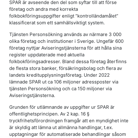
SPAR är avseende den del som syftar till att förse
företag och andra med korrekta
folkbokföringsuppgifter enligt ”kontrolländamålet”
klassificerat som ett samhällsviktigt system.
Tjänsten Personsökning används av närmare 3 000
olika företag och institutioner i Sverige. Ungefär 600
företag nyttjar Aviseringstjänsterna för att hålla sina
register uppdaterade med aktuella
folkbokföringsadresser. Bland dessa företag återfinns
de flesta stora banker, försäkringsbolag och flera av
landets kreditupplysningsföretag. Under 2022
lämnade SPAR ut ca 106 miljoner adressposter via
tjänsten Personsökning och ca 150 miljoner via
Aviseringstjänsterna.
Grunden för utlämnande av uppgifter ur SPAR är
offentlighetsprincipen. Av 2 kap. 16 §
tryckfrihetsförordningen framgår att en myndighet inte
är skyldig att lämna ut allmänna handlingar, t.ex.
upptagningar för automatiserade behandlingar såsom