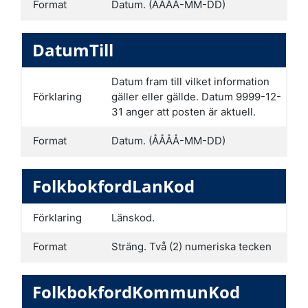
Format
Datum. (ÅÅÅÅ-MM-DD)
DatumTill
Datum fram till vilket information
Förklaring
gäller eller gällde. Datum 9999-12-
31 anger att posten är aktuell.
Format
Datum. (ÅÅÅÅ-MM-DD)
FolkbokfordLanKod
Förklaring
Länskod.
Format
Sträng. Två (2) numeriska tecken
FolkbokfordKommunKod