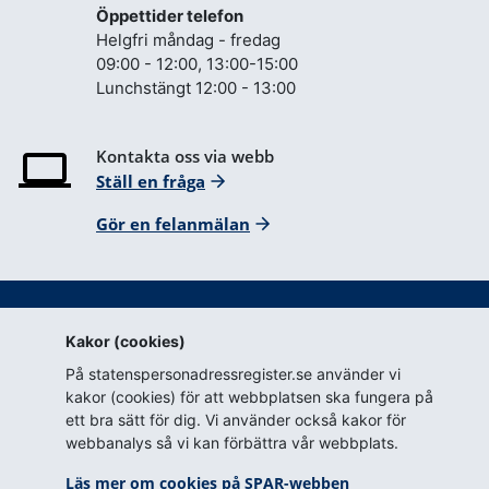
Öppettider telefon
Helgfri måndag - fredag
09:00 - 12:00, 13:00-15:00
Lunchstängt 12:00 - 13:00
Kontakta oss via webb
Ställ en fråga
Gör en felanmälan
Kakor (cookies)
Hitta snabbt
På statenspersonadressregister.se använder vi
Webbkarta
kakor (cookies) för att webbplatsen ska fungera på
ett bra sätt för dig. Vi använder också kakor för
Blanketter för tillstånd
webbanalys så vi kan förbättra vår webbplats.
Om webbplatsen
Läs mer om cookies på SPAR-webben