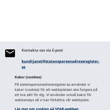
Kontakta oss via E-post
kundtjanst@statenspersonadressregister.
se
Kakor (cookies)
Kontakta oss via telefon
På statenspersonadressregister.se använder vi
0771-18 17 16
kakor (cookies) för att webbplatsen ska fungera på
From abroad: +46 10 574 21 88
ett bra sätt för dig. Vi använder också kakor för
webbanalys så vi kan förbättra vår webbplats.
Öppettider telefon
Helgfri måndag - fredag
Läs mer om cookies på SPAR-webben